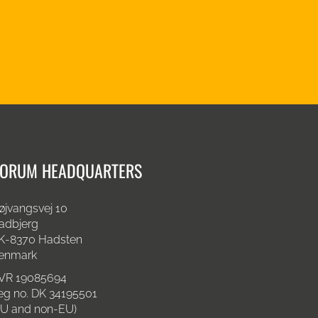
ORUM HEADQUARTERS
øjvangsvej 10
adbjerg
K-8370 Hadsten
enmark
VR 19085694
eg no. DK 34195501
EU and non-EU)