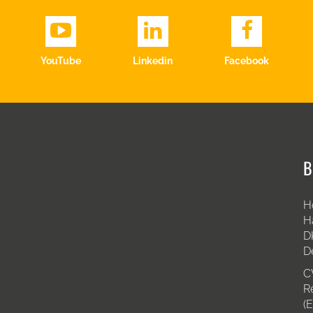
YouTube
Linkedin
Facebook
B
H
H
D
D
C
R
(