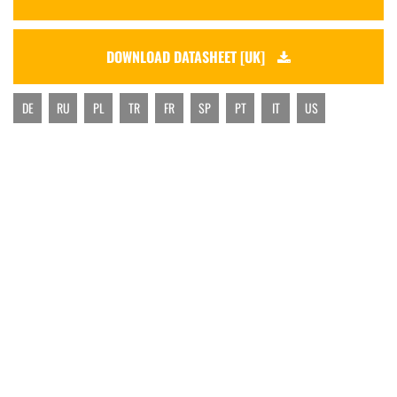
DOWNLOAD DATASHEET [UK]
DE
RU
PL
TR
FR
SP
PT
IT
US