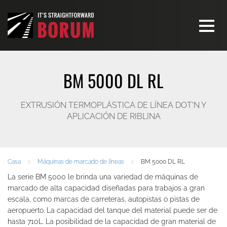
Toggle
navigati
BM 5000 DL RL
EXTRUSIÓN TERMOPLÁSTICA DE LÍNEA DOT'N Y
APLICACIÓN DE RIBLINA
Casa
Máquinas de marcado de líneas
BM 5000 DL RL
La serie BM 5000 le brinda una variedad de máquinas de
marcado de alta capacidad diseñadas para trabajos a gran
escala, como marcas de carreteras, autopistas o pistas de
aeropuerto. La capacidad del tanque del material puede ser de
hasta 710L. La posibilidad de la capacidad de gran material de