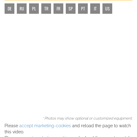
DE
RU
PL
TR
FR
SP
PT
IT
US
* Photos may show optional or customized equipment.
Please
accept marketing-cookies
and reload the page to watch
this video.