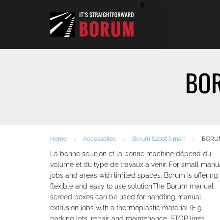
H
BOR
Home
Accessoires
Borum Sabot à main
BORU
La bonne solution et la bonne machine dépend du
volume et du type de travaux à venir. For small manu
jobs and areas with limited spaces, Borum is offering
flexible and easy to use solution.The Borum manual
screed boxes can be used for handling manual
extrusion jobs with a thermoplastic material (E.g.
parking lots, repair and maintenance, STOP lines,