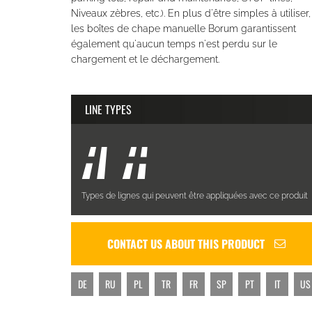
Niveaux zèbres, etc.). En plus d'être simples à utiliser,
les boîtes de chape manuelle Borum garantissent
également qu'aucun temps n'est perdu sur le
chargement et le déchargement.
LINE TYPES
Types de lignes qui peuvent être appliquées avec ce produit
CONTACT US ABOUT THIS PRODUCT
DE
RU
PL
TR
FR
SP
PT
IT
US