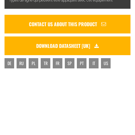
Types de ligne qui peuvent être appliqués avec cet équipement
CONTACT US ABOUT THIS PRODUCT
DOWNLOAD DATASHEET [UK]
DE
RU
PL
TR
FR
SP
PT
IT
US