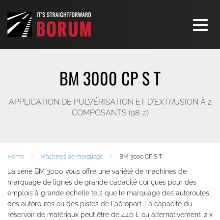
Toggle
navigati
BM 3000 CP S T
APPLICATION DE PULVÉRISATION ET D'EXTRUSION À 2
COMPOSANTS (98: 2)
Home
Machines de marquage
BM 3000 CP S T
La série BM 3000 vous offre une variété de machines de
marquage de lignes de grande capacité conçues pour des
emplois à grande échelle tels que le marquage des autoroutes,
des autoroutes ou des pistes de l'aéroport. La capacité du
réservoir de matériaux peut être de 440 L ou alternativement, 2 x