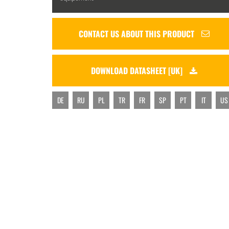
CONTACT US ABOUT THIS PRODUCT
DOWNLOAD DATASHEET [UK]
DE
RU
PL
TR
FR
SP
PT
IT
US