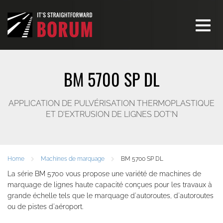
Toggle
navigati
BM 5700 SP DL
APPLICATION DE PULVÉRISATION THERMOPLASTIQUE
ET D'EXTRUSION DE LIGNES DOT'N
Home
Machines de marquage
BM 5700 SP DL
La série BM 5700 vous propose une variété de machines de
marquage de lignes haute capacité conçues pour les travaux à
grande échelle tels que le marquage d'autoroutes, d'autoroutes
ou de pistes d'aéroport.