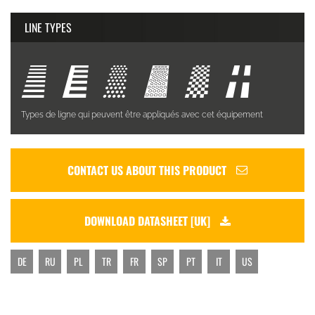
LINE TYPES
Types de ligne qui peuvent être appliqués avec cet équipement
CONTACT US ABOUT THIS PRODUCT
DOWNLOAD DATASHEET [UK]
DE
RU
PL
TR
FR
SP
PT
IT
US