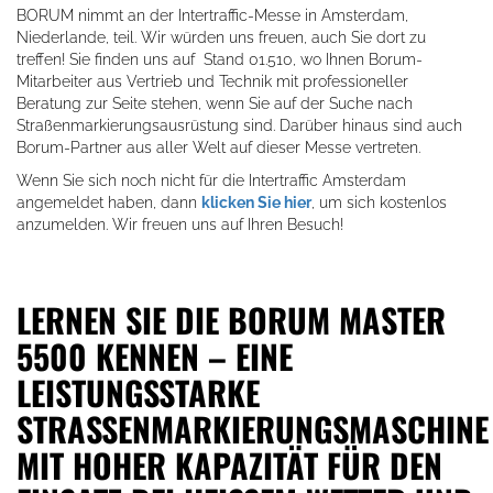
BORUM nimmt an der Intertraffic-Messe in Amsterdam,
Niederlande, teil. Wir würden uns freuen, auch Sie dort zu
treffen! Sie finden uns auf Stand 01.510, wo Ihnen Borum-
Mitarbeiter aus Vertrieb und Technik mit professioneller
Beratung zur Seite stehen, wenn Sie auf der Suche nach
Straßenmarkierungsausrüstung sind. Darüber hinaus sind auch
Borum-Partner aus aller Welt auf dieser Messe vertreten.
Wenn Sie sich noch nicht für die Intertraffic Amsterdam
angemeldet haben, dann
klicken Sie hier
, um sich kostenlos
anzumelden. Wir freuen uns auf Ihren Besuch!
LERNEN SIE DIE BORUM MASTER
5500 KENNEN – EINE
LEISTUNGSSTARKE
STRASSENMARKIERUNGSMASCHINE
MIT HOHER KAPAZITÄT FÜR DEN