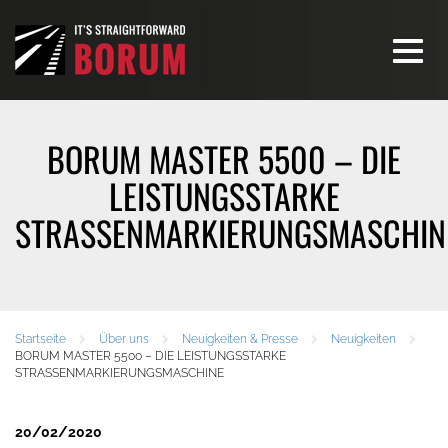
Toggle
navigati
BORUM MASTER 5500 – DIE
LEISTUNGSSTARKE
STRASSENMARKIERUNGSMASCHIN
Startseite
Über uns
Neuigkeiten & Presse
Neuigkeiten
BORUM MASTER 5500 – DIE LEISTUNGSSTARKE
STRASSENMARKIERUNGSMASCHINE
20/02/2020