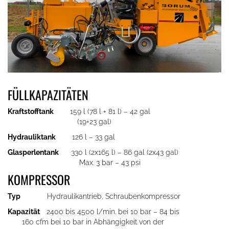
FÜLLKAPAZITÄTEN
Kraftstofftank
159 l (78 l + 81 l) – 42 gal
(19+23 gal)
Hydrauliktank
126 l – 33 gal
Glasperlentank
330 l (2x165 l) – 86 gal (2x43 gal)
Max. 3 bar – 43 psi
KOMPRESSOR
Typ
Hydraulikantrieb, Schraubenkompressor
Kapazität
2400 bis 4500 l/min. bei 10 bar – 84 bis
160 cfm bei 10 bar in Abhängigkeit von der