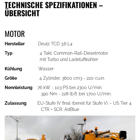
TECHNISCHE SPEZIFIKATIONEN –
ÜBERSICHT
MOTOR
Hersteller
Deutz TCD 3.6 L4
Typ
4 Takt, Common-Rail-Dieselmotor
mit Turbo und Ladeluftkühler
Kühlung
Wasser
Größe
4 Zylinder, 3600 cm3 - 220 cu.in.
Nennleistung
76 kW - 103 PS bei 2300 U/min.
390 Nm - 228 lb.ft. bei 1700 U/min.
Zulassung
EU-Stufe IV final (bereit für Stufe V) – US Tier 4
CTR + SCR, AdBlue