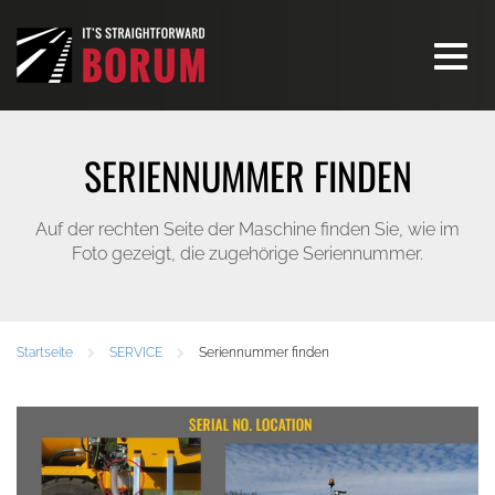
Toggle
navigati
SERIENNUMMER FINDEN
Auf der rechten Seite der Maschine finden Sie, wie im
Foto gezeigt, die zugehörige Seriennummer.
Startseite
SERVICE
Seriennummer finden