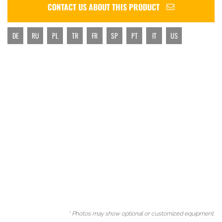
CONTACT US ABOUT THIS PRODUCT
DE
RU
PL
TR
FR
SP
PT
IT
US
* Photos may show optional or customized equipment.