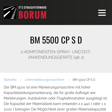
Toggle
navigati
BM 5500 CP S D
2-KOMPONENTEN-SPRAY- UND DOT-
ANWENDUNGSGERÄTE (98: 2)
Startseite
Linienmarkierungsmaschinen
BM 5500 CP S D
Der BM 5500 ist eine Markierungsmaschine mit hoher
Kapazitätsleitungsmarkierung, die für große Aufträge wie
Markierungen, Autobahnen oder Flughafenstraßen ausgelegt ist.
Die Kapazität der Materialtank kann entweder 2 x 440 l oder 1 x
1000 l betragen. Die Möglichkeit einer großen Materialkapazität