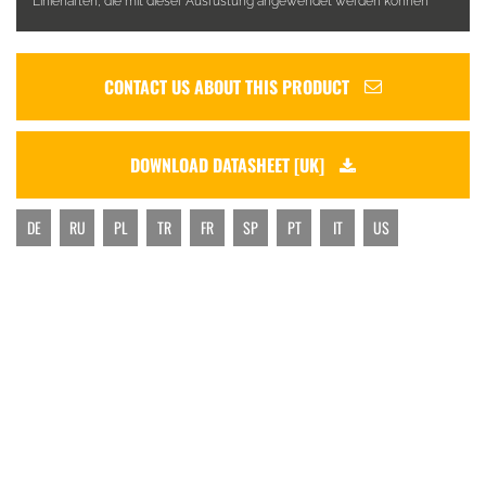
Linienarten, die mit dieser Ausrüstung angewendet werden können
CONTACT US ABOUT THIS PRODUCT
DOWNLOAD DATASHEET [UK]
DE
RU
PL
TR
FR
SP
PT
IT
US