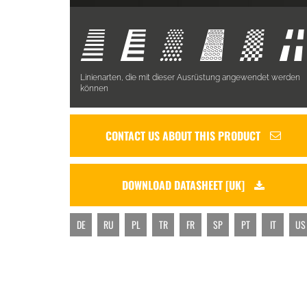
Linienarten, die mit dieser Ausrüstung angewendet werden
können
CONTACT US ABOUT THIS PRODUCT
DOWNLOAD DATASHEET [UK]
DE
RU
PL
TR
FR
SP
PT
IT
US