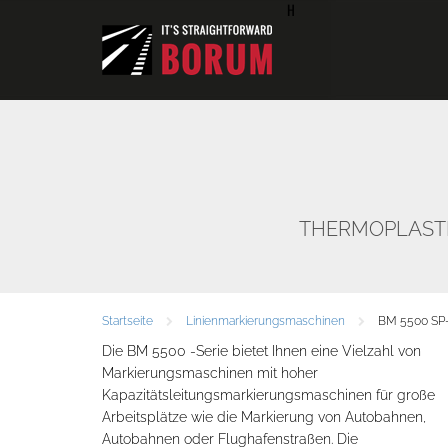
H
THERMOPLASTI
Startseite
Linienmarkierungsmaschinen
BM 5500 SP
Die BM 5500 -Serie bietet Ihnen eine Vielzahl von
Markierungsmaschinen mit hoher
Kapazitätsleitungsmarkierungsmaschinen für große
Arbeitsplätze wie die Markierung von Autobahnen,
Autobahnen oder Flughafenstraßen. Die