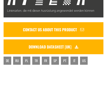
Linienarten, die mit dieser Ausrüstung angewendet werden können
CONTACT US ABOUT THIS PRODUCT
DOWNLOAD DATASHEET [UK]
DE
RU
PL
TR
FR
SP
PT
IT
US