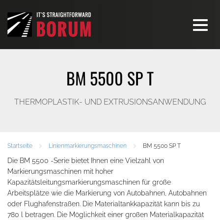
Toggle
navigati
BM 5500 SP T
THERMOPLASTIK- UND EXTRUSIONSANWENDUNG
Startseite
Linienmarkierungsmaschinen
BM 5500 SP T
Die BM 5500 -Serie bietet Ihnen eine Vielzahl von
Markierungsmaschinen mit hoher
Kapazitätsleitungsmarkierungsmaschinen für große
Arbeitsplätze wie die Markierung von Autobahnen, Autobahnen
oder Flughafenstraßen. Die Materialtankkapazität kann bis zu
780 l betragen. Die Möglichkeit einer großen Materialkapazität