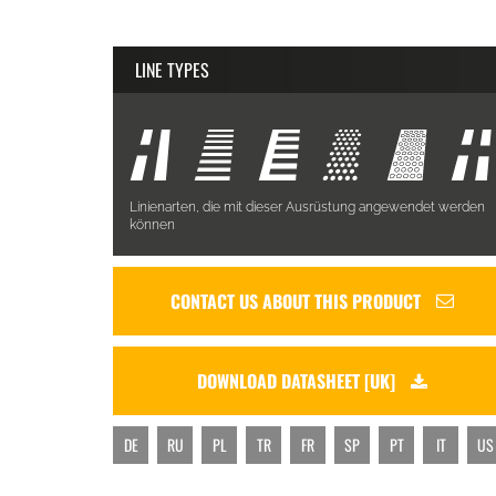
LINE TYPES
Linienarten, die mit dieser Ausrüstung angewendet werden
können
CONTACT US ABOUT THIS PRODUCT
DOWNLOAD DATASHEET [UK]
DE
RU
PL
TR
FR
SP
PT
IT
US