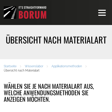
Toggle
navigati
ÜBERSICHT NACH MATERIALART
Startseite
Wissenslabor
Applikationsmethoden
Übersicht nach Materialart
WÄHLEN SIE JE NACH MATERIALART AUS,
WELCHE ANWENDUNGSMETHODEN SIE
ANZEIGEN MÖCHTEN.